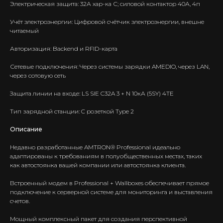
Электрическая защита: 32А хар-ка С; силовой контактор 40А, 4п
Учёт электроэнергии: Цифровой счётчик электроэнергии, внешне
читаемый
Авторизация: Backend и RFID-карта
Сетевые подключения: Через системы зарядки AMEDIO, через LAN,
через сотовую сеть
Защита линии на входе: LS SIE C32A 3 + N 10кА (5SY) 4TE
Тип зарядной станции: C розеткой Type 2
Описание
Недавно разработанные AMTRON® Professional идеально
адаптированы к требованиям в полуобщественных местах, таких
как автостоянка вашей компании или автостоянка клиента.
Встроенный модем в Professional + Wallboxes обеспечивает прямое
подключение к серверной системе для мониторинга и выставления
счетов.
Мощный комплексный пакет для создания перспективной