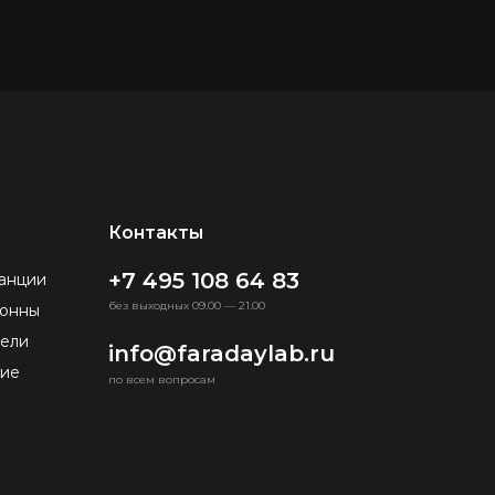
Контакты
+7 495 108 64 83
анции
без выходных 09.00 — 21.00
лонны
бели
info@faradaylab.ru
ие
по всем вопросам