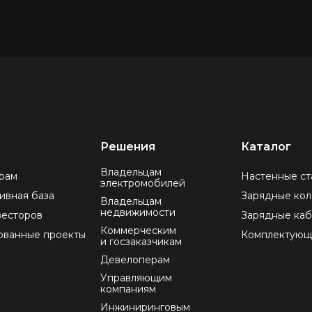
Решения
Каталог
Владельцам
рам
Настенные ст
электромобилей
ивная база
Зарядные ко
Владельцам
недвижимости
весторов
Зарядные ка
Коммерческим
ованные проекты
Комплектующ
и госзаказчикам
Девелоперам
Управляющим
компаниям
Инжиниринговым